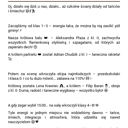
Oj, działo się dziś u nas, działo… aż szkolne ściany drżały od tańców
i śmiechu! 😄💃🕺
Zaczęliśmy od klas 1–3 – energia taka, że można by nią zasilić pół
gminy! ⚡
Nasza królowa balu 👑 – Aleksandra Płaza z kl. II, zachwyciła
wszystkich flamenkową stylówką i szpagatami, od których aż
zapierało dech! 😍
A królem parkietu 👑 został Adrian Chudzik z kl. I – taneczna rakieta!
🚀
Potem na scenę wkroczyła ekipa najmłodszych – przedszkolaki
i klasa 0. I co tu dużo mówić… zabawa na 110%! 🧸✨
Królową została Lena Krawiec 👸, a królem – Filip Baran 🤴, oboje
z kl. 0. Duma, radość i taneczne wygibasy – wszystko było! 🤩
A gdy zegar wybił 15:00… na salę wkroczyli klasy 4–8! 🤟
Tyle energii w jednym miejscu nie widzieliśmy dawno – tańce,
śmiech, integracja i atmosfera, która udzieliła się nawet
nauczycielom 😄💗