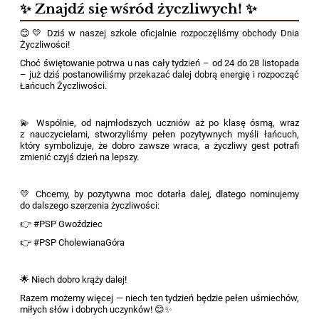
✨ Znajdź się wśród życzliwych! ✨
😊💛 Dziś w naszej szkole oficjalnie rozpoczęliśmy obchody Dnia
Życzliwości!
Choć świętowanie potrwa u nas cały tydzień – od 24 do 28 listopada
– już dziś postanowiliśmy przekazać dalej dobrą energię i rozpocząć
Łańcuch Życzliwości.
💫 Wspólnie, od najmłodszych uczniów aż po klasę ósmą, wraz
z nauczycielami, stworzyliśmy pełen pozytywnych myśli łańcuch,
który symbolizuje, że dobro zawsze wraca, a życzliwy gest potrafi
zmienić czyjś dzień na lepszy.
💛 Chcemy, by pozytywna moc dotarła dalej, dlatego nominujemy
do dalszego szerzenia życzliwości:
👉 #PSP Gwoździec
👉 #PSP CholewianaGóra
🌟 Niech dobro krąży dalej!
Razem możemy więcej — niech ten tydzień będzie pełen uśmiechów,
miłych słów i dobrych uczynków! 😊✨