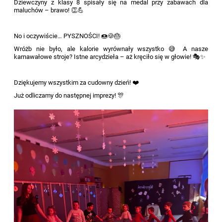
Dziewczyny z klasy 8 spisały się na medal przy zabawach dla
maluchów – brawo! 👏💪
No i oczywiście… PYSZNOŚCI! 🍩🍪🎂
Wróżb nie było, ale kalorie wyrównały wszystko 😅 A nasze
karnawałowe stroje? Istne arcydzieła – aż kręciło się w głowie! 🎭✨
Dziękujemy wszystkim za cudowny dzień! ❤️
Już odliczamy do następnej imprezy! 🎊