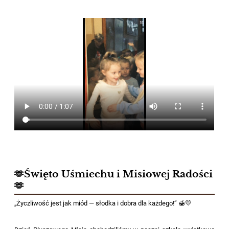
🫶Święto Uśmiechu i Misiowej Radości
🫶
„Życzliwość jest jak miód — słodka i dobra dla każdego!” 🍯💛