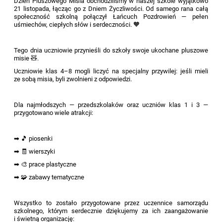
Dzień Pluszowego Misia obchodziliśmy w naszej szkole wyjątkowo
21 listopada, łącząc go z Dniem Życzliwości. Od samego rana całą
społeczność szkolną połączył Łańcuch Pozdrowień — pełen
uśmiechów, ciepłych słów i serdeczności. 🧡
Tego dnia uczniowie przynieśli do szkoły swoje ukochane pluszowe
misie 🧸.
Uczniowie klas 4–8 mogli liczyć na specjalny przywilej: jeśli mieli
ze sobą misia, byli zwolnieni z odpowiedzi.
Dla najmłodszych — przedszkolaków oraz uczniów klas 1 i 3 —
przygotowano wiele atrakcji:
➡ 🎵 piosenki
➡ 🧾 wierszyki
➡ 🎨 prace plastyczne
➡ 🧩 zabawy tematyczne
Wszystko to zostało przygotowane przez uczennice samorządu
szkolnego, którym serdecznie dziękujemy za ich zaangażowanie
i świetną organizację: