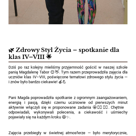
🌿 Zdrowy Styl Życia – spotkanie dla
klas IV–VIII 🌟
Dziś po raz kolejny mieliśmy przyjemność gościć w naszej szkole
panią Magdalenę Tabor 😊👋. Tym razem przeprowadziła zajęcia dla
uczniów klas IV–VIII, poświęcone tematowi zdrowego stylu życia —
i znów było bardzo ciekawie! 🍎💪
Pani Magda poprowadziła spotkanie z ogromnym zaangażowaniem,
energią i pasją, dzięki czemu uczniowie od pierwszych minut
aktywnie włączyli się w proponowane zadania 🤩🙋‍♂️🙋‍♀️. Chętnie
odpowiadali, wykonywali polecenia, a ciekawość i uśmiechy
pojawiały się na każdym kroku 😄✨.
Zajęcia przebiegły w świetnej atmosferze — było merytorycznie,