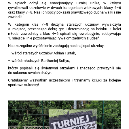
W Spiach odbył się emocjonujący Turniej Orlika, w którym
rywalizowali uczniowie w dwóch kategoriach wiekowych: klasy 4–6
oraz klasy 7–8. Nasi chłopcy pokazali prawdziwego ducha walki i nie
zawiedli!
W kategorii klas 7–8 drużyna starszych uczniów wywalczyła
3. miejsce, prezentując dobrą grę i determinację na boisku. Z kolei
młodsi zawodnicy z klas 4–6 spisali się rewelacyjnie, zdobywając
1. miejsce i nie pozostawiając rywalom żadnych złudzeń.
Na szczególne wyróżnienie zasługują nasi najlepsi strzelcy:
– wśród starszych uczniów Adrian Furtak,
– wśród młodszych Bartłomiej Sołtys,
którzy popisali się świetnymi strzałami i znacząco przyczynili się
do sukcesu swoich drużyn.
Gratulujemy wszystkim uczestnikom i trzymamy kciuki za kolejne
sportowe sukcesy!