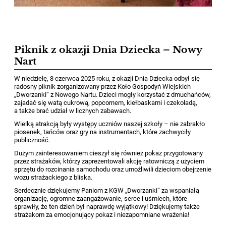
Piknik z okazji Dnia Dziecka – Nowy
Nart
W niedzielę, 8 czerwca 2025 roku, z okazji Dnia Dziecka odbył się
radosny piknik zorganizowany przez Koło Gospodyń Wiejskich
„Dworzanki” z Nowego Nartu. Dzieci mogły korzystać z dmuchańców,
zajadać się watą cukrową, popcornem, kiełbaskami i czekoladą,
a także brać udział w licznych zabawach.
Wielką atrakcją były występy uczniów naszej szkoły – nie zabrakło
piosenek, tańców oraz gry na instrumentach, które zachwyciły
publiczność.
Dużym zainteresowaniem cieszył się również pokaz przygotowany
przez strażaków, którzy zaprezentowali akcję ratowniczą z użyciem
sprzętu do rozcinania samochodu oraz umożliwili dzieciom obejrzenie
wozu strażackiego z bliska.
Serdecznie dziękujemy Paniom z KGW „Dworzanki” za wspaniałą
organizację, ogromne zaangażowanie, serce i uśmiech, które
sprawiły, że ten dzień był naprawdę wyjątkowy! Dziękujemy także
strażakom za emocjonujący pokaz i niezapomniane wrażenia!