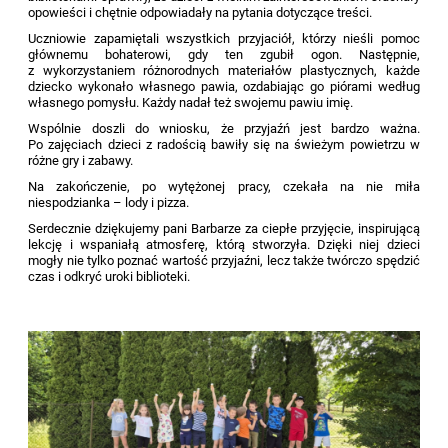
opowieści i chętnie odpowiadały na pytania dotyczące treści.
Uczniowie zapamiętali wszystkich przyjaciół, którzy nieśli pomoc
głównemu bohaterowi, gdy ten zgubił ogon. Następnie,
z wykorzystaniem różnorodnych materiałów plastycznych, każde
dziecko wykonało własnego pawia, ozdabiając go piórami według
własnego pomysłu. Każdy nadał też swojemu pawiu imię.
Wspólnie doszli do wniosku, że przyjaźń jest bardzo ważna.
Po zajęciach dzieci z radością bawiły się na świeżym powietrzu w
różne gry i zabawy.
Na zakończenie, po wytężonej pracy, czekała na nie miła
niespodzianka – lody i pizza.
Serdecznie dziękujemy pani Barbarze za ciepłe przyjęcie, inspirującą
lekcję i wspaniałą atmosferę, którą stworzyła. Dzięki niej dzieci
mogły nie tylko poznać wartość przyjaźni, lecz także twórczo spędzić
czas i odkryć uroki biblioteki.