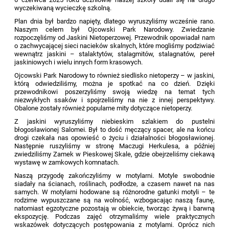
wyczekiwaną wycieczkę szkolną.
Plan dnia był bardzo napięty, dlatego wyruszyliśmy wcześnie rano.
Naszym celem był Ojcowski Park Narodowy. Zwiedzanie
rozpoczęliśmy od Jaskini Nietoperzowej. Przewodnik opowiadał nam
o zachwycającej sieci nacieków skalnych, które mogliśmy podziwiać
wewnątrz jaskini – stalaktytów, stalagmitów, stalagnatów, pereł
jaskiniowych i wielu innych form krasowych.
Ojcowski Park Narodowy to również siedlisko nietoperzy – w jaskini,
którą odwiedziliśmy, można je spotkać na co dzień. Dzięki
przewodnikowi poszerzyliśmy swoją wiedzę na temat tych
niezwykłych ssaków i spojrzeliśmy na nie z innej perspektywy.
Obalone zostały również popularne mity dotyczące nietoperzy.
Z jaskini wyruszyliśmy niebieskim szlakiem do pustelni
błogosławionej Salomei. Był to dość męczący spacer, ale na końcu
drogi czekała nas opowieść o życiu i działalności błogosławionej.
Następnie ruszyliśmy w stronę Maczugi Herkulesa, a później
zwiedziliśmy Zamek w Pieskowej Skale, gdzie obejrzeliśmy ciekawą
wystawę w zamkowych komnatach.
Naszą przygodę zakończyliśmy w motylarni. Motyle swobodnie
siadały na ścianach, roślinach, podłodze, a czasem nawet na nas
samych. W motylarni hodowane są różnorodne gatunki motyli – te
rodzime wypuszczane są na wolność, wzbogacając naszą faunę,
natomiast egzotyczne pozostają w obiekcie, tworząc żywą i barwną
ekspozycję. Podczas zajęć otrzymaliśmy wiele praktycznych
wskazówek dotyczących postępowania z motylami. Oprócz nich