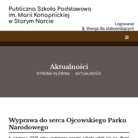
Publiczna Szkoła Podstawowa
im. Marii Konopnickiej
w Starym Narcie
Logowanie
Wersja dla słabowidzących
Aktualności
STRONA GŁÓWNA
-
AKTUALNOŚCI
Aktualności
Wyprawa do serca Ojcowskiego Parku
Narodowego
6 czerwca 2025 roku uczniowie naszej szkoły udali się na długo