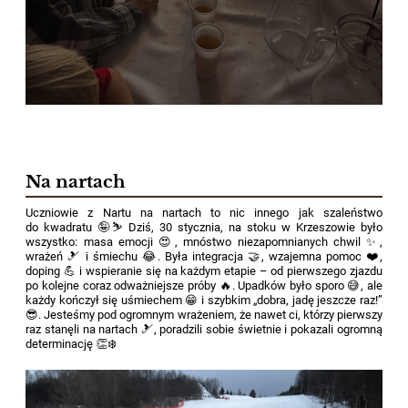
Na nartach
Uczniowie z Nartu na nartach to nic innego jak szaleństwo
do kwadratu 🤪⛷️ Dziś, 30 stycznia, na stoku w Krzeszowie było
wszystko: masa emocji 😍, mnóstwo niezapomnianych chwil ✨,
wrażeń 🎿 i śmiechu 😂. Była integracja 🤝, wzajemna pomoc ❤️,
doping 💪 i wspieranie się na każdym etapie – od pierwszego zjazdu
po kolejne coraz odważniejsze próby 🔥. Upadków było sporo 😅, ale
każdy kończył się uśmiechem 😁 i szybkim „dobra, jadę jeszcze raz!”
😎. Jesteśmy pod ogromnym wrażeniem, że nawet ci, którzy pierwszy
raz stanęli na nartach 🎿, poradzili sobie świetnie i pokazali ogromną
determinację 👏❄️