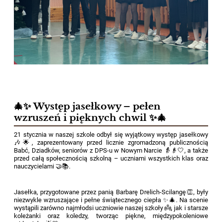
🎄✨ Występ jasełkowy – pełen
wzruszeń i pięknych chwil ✨🎄
21 stycznia w naszej szkole odbył się wyjątkowy występ jasełkowy
🎶🌟, zaprezentowany przed licznie zgromadzoną publicznością
Babć, Dziadków, seniorów z DPS-u w Nowym Narcie 👵👴🤍, a także
przed całą społecznością szkolną – uczniami wszystkich klas oraz
nauczycielami 🤝📚.
Jasełka, przygotowane przez panią Barbarę Drelich-Scilangę👏, były
niezwykle wzruszające i pełne świątecznego ciepła ✨🎄. Na scenie
wystąpili zarówno najmłodsi uczniowie naszej szkoły 👼, jak i starsze
koleżanki oraz koledzy, tworząc piękne, międzypokoleniowe