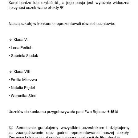
Karol bardzo lubi czytać 📖, a jego pasja jest wyraźnie widoczna
i przynosi oczekiwane efekty 💙
Naszą szkołę w konkursie reprezentowali również uczniowie:
🔹 Klasa V:
• Lena Perlich
• Gabriela Siudak
🔹 Klasa VIII:
• Emilia Mierzwa
• Natalia Piędel
• Weronika Stec
Uczniów do konkursu przygotowywała pani Ewa Rębacz 👩‍🏫📖
👏 Serdecznie gratulujemy wszystkim uczestnikom i dziękujemy
za zaangażowanie oraz godne reprezentowanie naszej szkoły.
Życzymy kolejnych sukcesów i niegasnącej pasji do literatury! ✨