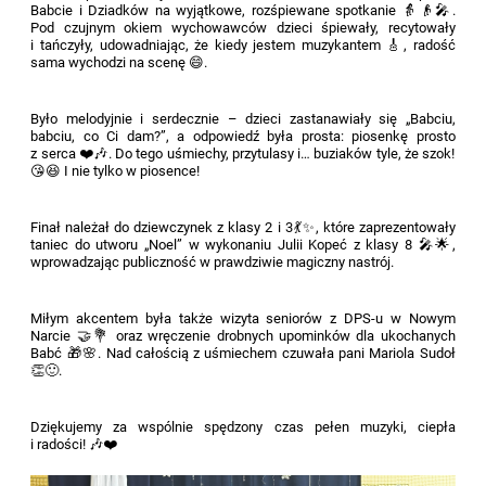
Babcie i Dziadków na wyjątkowe, rozśpiewane spotkanie 👵👴🎤.
Pod czujnym okiem wychowawców dzieci śpiewały, recytowały
i tańczyły, udowadniając, że kiedy jestem muzykantem 🎸, radość
sama wychodzi na scenę 😄.
Było melodyjnie i serdecznie – dzieci zastanawiały się „Babciu,
babciu, co Ci dam?”, a odpowiedź była prosta: piosenkę prosto
z serca ❤️🎶. Do tego uśmiechy, przytulasy i… buziaków tyle, że szok!
😘😆 I nie tylko w piosence!
Finał należał do dziewczynek z klasy 2 i 3💃✨, które zaprezentowały
taniec do utworu „Noel” w wykonaniu Julii Kopeć z klasy 8 🎤🌟,
wprowadzając publiczność w prawdziwie magiczny nastrój.
Miłym akcentem była także wizyta seniorów z DPS-u w Nowym
Narcie 🤝💐 oraz wręczenie drobnych upominków dla ukochanych
Babć 🎁🌸. Nad całością z uśmiechem czuwała pani Mariola Sudoł
👏🙂.
Dziękujemy za wspólnie spędzony czas pełen muzyki, ciepła
i radości! 🎶❤️