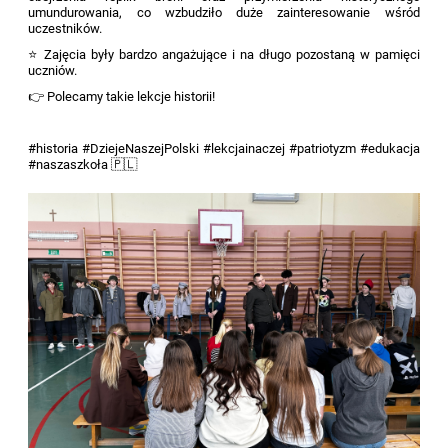
umundurowania, co wzbudziło duże zainteresowanie wśród
uczestników.
⭐ Zajęcia były bardzo angażujące i na długo pozostaną w pamięci
uczniów.
👉 Polecamy takie lekcje historii!
#historia #DziejeNaszejPolski #lekcjainaczej #patriotyzm #edukacja
#naszaszkoła 🇵🇱