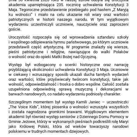
akademia upamiętniająca 235. rocznicę uchwalenia Konstytucji 3
Maja. Tegoroczne przedstawienie przebiegało pod hasłem „Z Maryją
ku wolności” i miało na celu ukazanie roli wiary oraz wartości
patriotycznych w historii naszego narodu. W tym wyjątkowym
wydarzeniu uczestniczyli uczniowie, nauczyciele oraz zaproszeni
goście.
Uroczystość rozpoczęła się od wprowadzenia sztandaru szkoły
i wspólnego odśpiewania hymnu państwowego, po którym uczniowie
przedstawili część artystyczną. W programie znalazły się wiersze,
pieśni patriotyczne i religijne, nawiązujące do walki Polaków
o wolność oraz do opieki Matki Bożej nad Ojczyzną.
Występ był wzbogacony o scenki historyczne oraz narrację
przybliżającą okoliczności uchwalenia Konstytucji 3 Maja. Uczniowie
w ciekawy i wzruszający sposób ukazali ducha tamtych wydarzeń
oraz wartości, które przyświecały twórcom konstytucji, takie jak
wolność, odpowiedzialność i troska o dobro wspólne. Całość została
uzupełniona odpowiednią oprawą muzyczną i dekoracjami w
barwach narodowych, co nadało wydarzeniu podniosły charakter.
Szczególnym momentem był występ Kamili Janiec – uczestniczki
„The Voice Kids”, której piosenka o wolności wzruszyła wszystkich
i została nagrodzona gromkimi brawami. Wyjątkowym elementem
akademii był również występ seniorów z Dziennego Domu Pomocy w
Gminie Jeżowe, którzy w wykonanych pieśniach podkreślili rolę Maryi
jako Królowej Polski, która od wieków towarzyszy narodowi
polskiemu w trudnych momentach dziejowych.