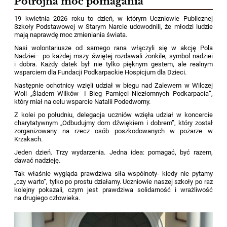
Potrójna moc pomagania
19 kwietnia 2026 roku to dzień, w którym Uczniowie Publicznej
Szkoły Podstawowej w Starym Narcie udowodnili, że młodzi ludzie
mają naprawdę moc zmieniania świata.
Nasi wolontariusze od samego rana włączyli się w akcję Pola
Nadziei– po każdej mszy świętej rozdawali żonkile, symbol nadziei
i dobra. Każdy datek był nie tylko pięknym gestem, ale realnym
wsparciem dla Fundacji Podkarpackie Hospicjum dla Dzieci.
Następnie ochotnicy wzięli udział w biegu nad Zalewem w Wilczej
Woli „Śladem Wilków- I Bieg Pamięci Niezłomnych Podkarpacia”,
który miał na celu wsparcie Natalii Podedworny.
Z kolei po południu, delegacja uczniów wzięła udział w koncercie
charytatywnym „Odbudujmy dom dźwiękiem i dobrem”, który został
zorganizowany na rzecz osób poszkodowanych w pożarze w
Krzakach.
Jeden dzień. Trzy wydarzenia. Jedna idea: pomagać, być razem,
dawać nadzieję.
Tak właśnie wygląda prawdziwa siła wspólnoty- kiedy nie pytamy
„czy warto”, tylko po prostu działamy. Uczniowie naszej szkoły po raz
kolejny pokazali, czym jest prawdziwa solidarność i wrażliwość
na drugiego człowieka.