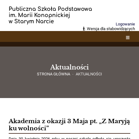
Publiczna Szkoła Podstawowa
im. Marii Konopnickiej
w Starym Narcie
Logowanie
Wersja dla słabowidzących
Aktualności
STRONA GŁÓWNA
-
AKTUALNOŚCI
Aktualności
Akademia z okazji 3 Maja pt. „Z Maryją
ku wolności”
Dnia 30 kwietnia 2026 roku w naszej szkole odbyła się uroczysta