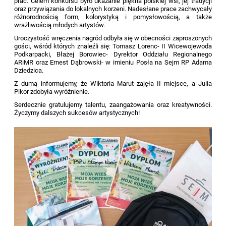
prac. Celem konkursu było ukazanie piękna polskiej wsi, jej tradycji
oraz przywiązania do lokalnych korzeni. Nadesłane prace zachwycały
różnorodnością form, kolorystyką i pomysłowością, a także
wrażliwością młodych artystów.
Uroczystość wręczenia nagród odbyła się w obecności zaproszonych
gości, wśród których znaleźli się: Tomasz Lorenc- II Wicewojewoda
Podkarpacki, Błażej Borowiec- Dyrektor Oddziału Regionalnego
ARiMR oraz Ernest Dąbrowski- w imieniu Posła na Sejm RP Adama
Dziedzica.
Z dumą informujemy, że Wiktoria Marut zajęła II miejsce, a Julia
Pikor zdobyła wyróżnienie.
Serdecznie gratulujemy talentu, zaangażowania oraz kreatywności.
Życzymy dalszych sukcesów artystycznych!