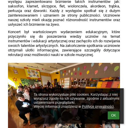
występu zaprezentowano brzmienie takich instrumentów jak:
saksofon, klarnet, skrzypce, flet, wiolonczela, akordeon, trąbka,
perkusja oraz dzwonki. Każdy z występów spotkał się z dużym
zainteresowaniem i uznaniem ze strony publiczności. Uczniowie
naszej szkoły mieli okazję poznać różnorodność instrumentów oraz
usłyszeć ich brzmienie na żywo.
Koncert był wartościowym wydarzeniem edukacyjnym, które
przyczyniło się do poszerzenia wiedzy uczniów na temat
instrumentów i edukacji artystycznej oraz zachęciło ich do rozwijania
swoich talentów artystycznych. Na zakończenie spotkania uczniowie
otrzymali ulotki informacyjne, zawierające szczegóły dotyczące
rekrutacji oraz możliwości nauki w szkole muzycznej.
Ta strona wykorzystuje pliki cookies. Korzystając z niej 
wyrażasz zgodę na ich używanie, zgodnie z aktualnymi 
ustawieniami przeglądarki.

Więcej informacji znajdziesz w 
Polityce prywatności
.
OK