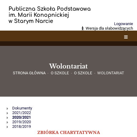
Publiczna Szkoła Podstawowa
im. Marii Konopnickiej
w Starym Narcie
Logowanie
Wersja dla słabowidzących
Wolontariat
STRONA GŁÓWNA
-
O SZKOLE
-
O SZKOLE
-
WOLONTARIAT
Wolontariat
Dokumenty
2021/2022
2020/2021
2019/2020
2018/2019
ZBIÓRKA CHARYTATYWNA