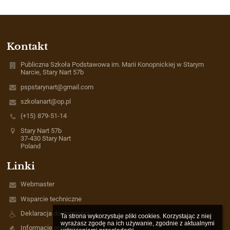
Kontakt
Publiczna Szkoła Podstawowa im. Marii Konopnickiej w Starym
Narcie, Stary Nart 57b
pspstarynart@gmail.com
szkolanart@op.pl
(+15) 879-51-14
Stary Nart 57b
37-430 Stary Nart
Poland
Linki
Webmaster
Wsparcie techniczne
Deklaracja dostępności
Ta strona wykorzystuje pliki cookies. Korzystając z niej 
wyrażasz zgodę na ich używanie, zgodnie z aktualnymi 
Informacje prawne