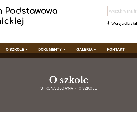
a Podstawowa
ickiej
Wersja dla sł
O SZKOLE
DOKUMENTY
GALERIA
KONTAKT
O szkole
STRONA GŁÓWNA
-
O SZKOLE