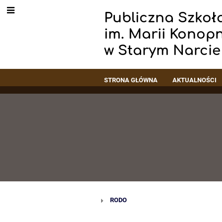
Publiczna Szkoł
im. Marii Konopn
w Starym Narcie
STRONA GŁÓWNA
AKTUALNOŚCI
O
RODO