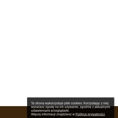
Ta strona wykorzystuje pliki cookies. Korzystając z niej 
wyrażasz zgodę na ich używanie, zgodnie z aktualnymi 
ustawieniami przeglądarki.

Więcej informacji znajdziesz w 
Polityce prywatności
.