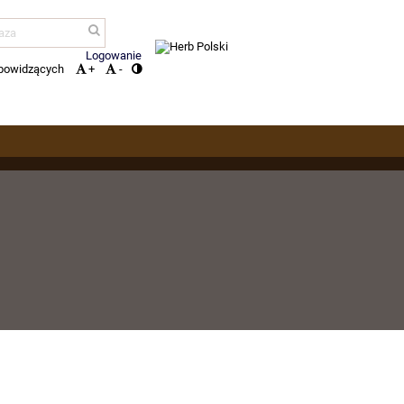
Logowanie
abowidzących
+
-